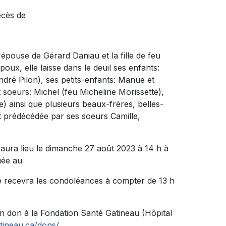
écès de
l'épouse de Gérard Daniau et la fille de feu
ux, elle laisse dans le deuil ses enfants:
dré Pilon), ses petits-enfants: Manue et
et soeurs: Michel (feu Micheline Morissette),
) ainsi que plusieurs beaux-frères, belles-
ut prédécédée par ses soeurs Camille,
aura lieu le dimanche 27 août 2023 à 14 h à
ée au
le recevra les condoléances à compter de 13 h
n don à la Fondation Santé Gatineau (Hôpital
atineau.ca/dons/