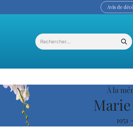
Avis de
déc
Services funéraires
La Coopérative
À la mé
Marie 
1951