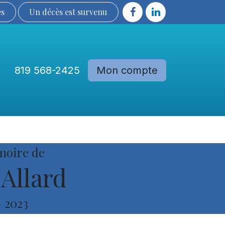
ès
Un décès est sur​​​​​​​​ve​nu​​​​​​​​​​
819 568-2425
Mon compte
Communautés
Devenir membre
moire de
Allard
-
2023