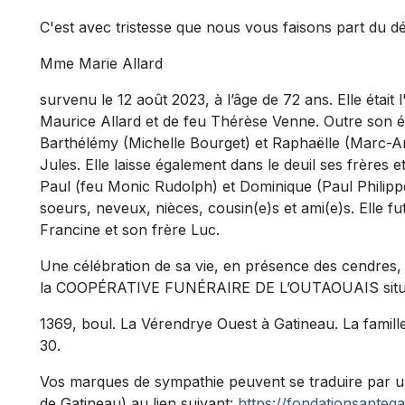
C'est avec tristesse que nous vous faisons part du d
Mme Marie Allard
survenu le 12 août 2023, à l’âge de 72 ans. Elle était 
Maurice Allard et de feu Thérèse Venne. Outre son épo
Barthélémy (Michelle Bourget) et Raphaëlle (Marc-An
Jules. Elle laisse également dans le deuil ses frères 
Paul (feu Monic Rudolph) et Dominique (Paul Philippe
soeurs, neveux, nièces, cousin(e)s et ami(e)s. Elle f
Francine et son frère Luc.
Une célébration de sa vie, en présence des cendres, 
la COOPÉRATIVE FUNÉRAIRE DE L’OUTAOUAIS situ
1369, boul. La Vérendrye Ouest à Gatineau. La famil
30.
Vos marques de sympathie peuvent se traduire par u
de Gatineau) au lien suivant:
https://fondationsanteg