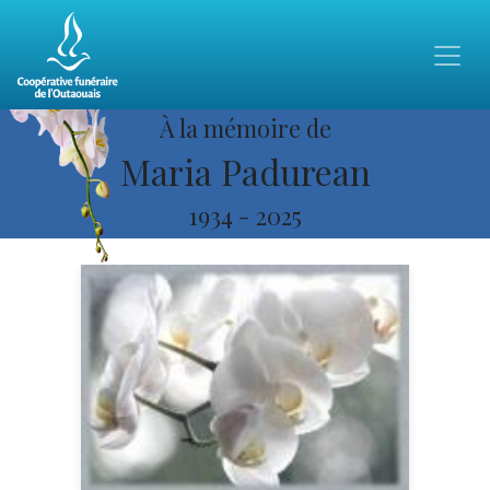
À la mémoire de
Maria Padurean
1934
-
2025