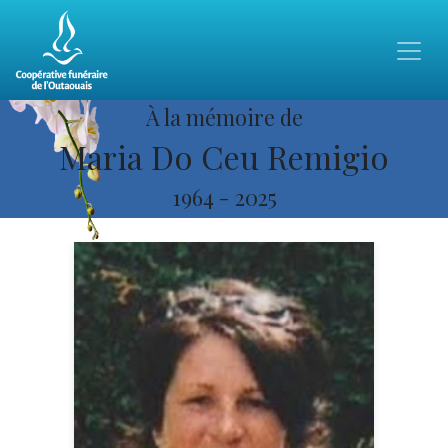
À la mémoire de
Maria Do Ceu Remigio
1964
-
2025