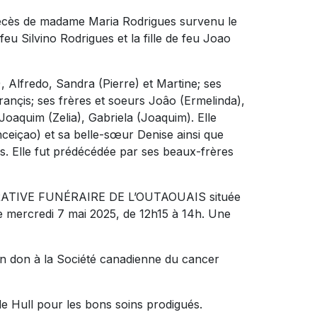
 décès de madame Maria Rodrigues survenu le
 feu Silvino Rodrigues et la fille de feu Joao
e), Alfredo, Sandra (Pierre) et Martine; ses
Françis; ses frères et soeurs Joâo (Ermelinda),
Joaquim (Zelia), Gabriela (Joaquim). Elle
nceiçao) et sa belle-sœur Denise ainsi que
)s. Elle fut prédécédée par ses beaux-frères
OOPÉRATIVE FUNÉRAIRE DE L’OUTAOUAIS située
e mercredi 7 mai 2025, de 12h15 à 14h. Une
n don à la Société canadienne du cancer
 de Hull pour les bons soins prodigués.