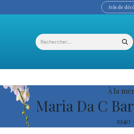
Avis de
déc
Services funéraires
La Coopérative
À la mé
Maria Da C Bar
1940