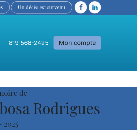
ès
Un décès est sur​​​​​​​​ve​nu​​​​​​​​​​
819 568-2425
Mon compte
Communautés
Devenir membre
moire de
bosa Rodrigues
-
2025