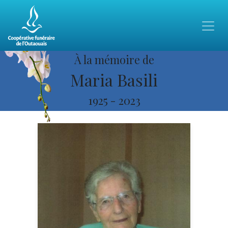
À la mémoire de
Maria Basili
1925
-
2023