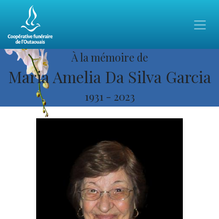
À la mémoire de
Maria Amelia Da Silva Garcia
1931
-
2023