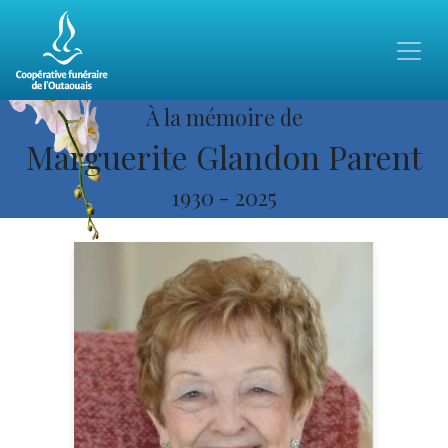
À la mémoire de
Marguerite Glandon Parent
1930
-
2025