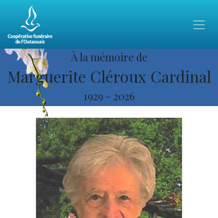
À la mémoire de
Marguerite Cléroux Cardinal
1929
-
2026