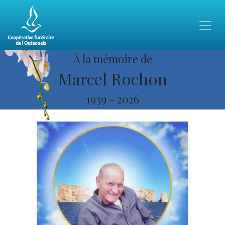
À la mémoire de
Marcel Rochon
1939
-
2026