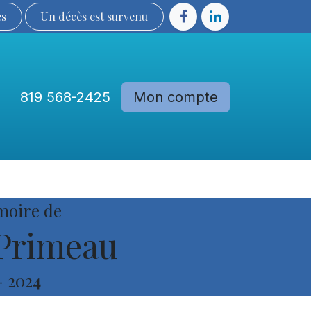
ès
Un décès est sur​​​​​​​​ve​nu​​​​​​​​​​
819 568-2425
Mon compte
Communautés
Devenir membre
moire de
Primeau
-
2024