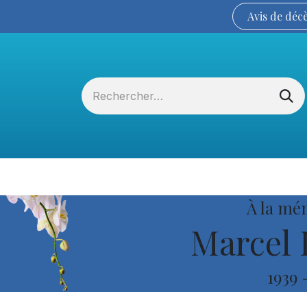
Avis de
déc
Services funéraires
La Coopérative
À la mé
Marcel 
1939