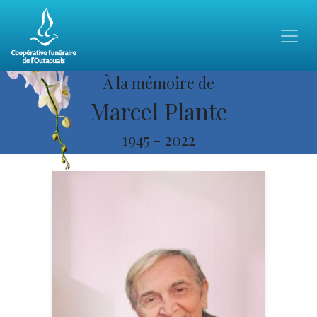
À la mémoire de
Marcel Plante
1945
-
2022