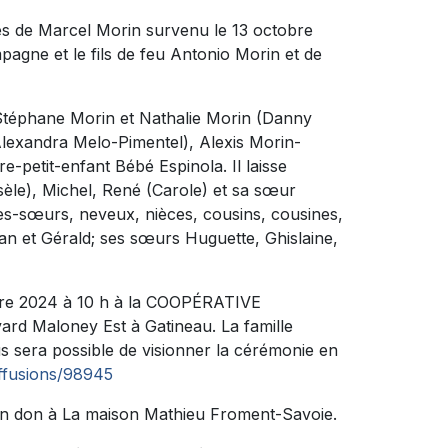
ès de Marcel Morin survenu le 13 octobre
mpagne et le fils de feu Antonio Morin et de
s Stéphane Morin et Nathalie Morin (Danny
Alexandra Melo-Pimentel), Alexis Morin-
e-petit-enfant Bébé Espinola. Il laisse
sèle), Michel, René (Carole) et sa sœur
les-sœurs, neveux, nièces, cousins, cousines,
ean et Gérald; ses sœurs Huguette, Ghislaine,
obre 2024 à 10 h à la COOPÉRATIVE
d Maloney Est à Gatineau. La famille
s sera possible de visionner la cérémonie en
iffusions/98945
un don à La maison Mathieu Froment-Savoie.