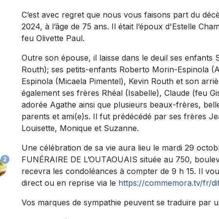
C’est avec regret que nous vous faisons part du déc
2024, à l’âge de 75 ans. Il était l’époux d'Estelle Cha
feu Olivette Paul.
Outre son épouse, il laisse dans le deuil ses enfant
Routh); ses petits-enfants Roberto Morin-Espinola (
Espinola (Micaela Pimentel), Kevin Routh et son arrièr
également ses frères Rhéal (Isabelle), Claude (feu Gi
adorée Agathe ainsi que plusieurs beaux-frères, bel
parents et ami(e)s. Il fut prédécédé par ses frères J
Louisette, Monique et Suzanne.
Une célébration de sa vie aura lieu le mardi 29 oct
FUNÉRAIRE DE L’OUTAOUAIS située au 750, boulevar
2
recevra les condoléances à compter de 9 h 15. Il vou
direct ou en reprise via le
https://commemora.tv/fr/d
Vos marques de sympathie peuvent se traduire par 