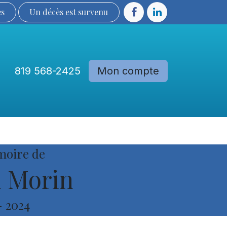
ès
Un décès est sur​​​​​​​​ve​nu​​​​​​​​​​
819 568-2425
Mon compte
Communautés
Devenir membre
moire de
 Morin
-
2024