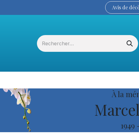
Avis de
déc
Services funéraires
La Coopérative
À la mé
Marcel
1949