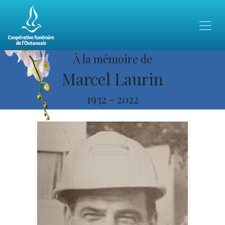
À la mémoire de
Marcel Laurin
1932
-
2022