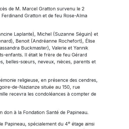
écès de M. Marcel Gratton survenu le 2
feu Ferdinand Gratton et de feu Rose-Alma
Francine Laplante), Michel (Suzanne Séguin) et
énard), Benoit (Andréanne Rochefort), Élise
assandra Buckmaster), Valerie et Yannik
s-enfants. Il était le frère de feu Gérard
res, belles-sœurs, neveux, nièces, parents et
cérémonie religieuse, en présence des cendres,
régoire-de-Nazianze située au 150, rue
mille recevra les condoléances à compter de
n don à la Fondation Santé de Papineau.
e
 de Papineau, spécialement du 4
étage ainsi