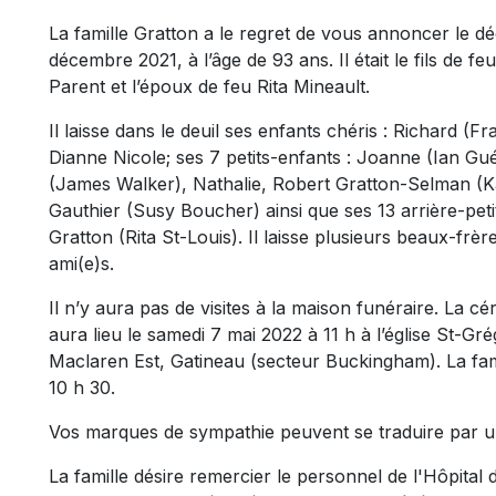
La famille Gratton a le regret de vous annoncer le d
décembre 2021, à l’âge de 93 ans. Il était le fils de 
Parent et l’époux de feu Rita Mineault.
Il laisse dans le deuil ses enfants chéris : Richard (
Dianne Nicole; ses 7 petits-enfants : Joanne (Ian Gu
(James Walker), Nathalie, Robert Gratton-Selman (K
Gauthier (Susy Boucher) ainsi que ses 13 arrière-petit
Gratton (Rita St-Louis). Il laisse plusieurs beaux-frè
ami(e)s.
Il n’y aura pas de visites à la maison funéraire. La 
aura lieu le samedi 7 mai 2022 à 11 h à l’église St-G
Maclaren Est, Gatineau (secteur Buckingham). La fa
10 h 30.
Vos marques de sympathie peuvent se traduire par u
La famille désire remercier le personnel de l'Hôpital