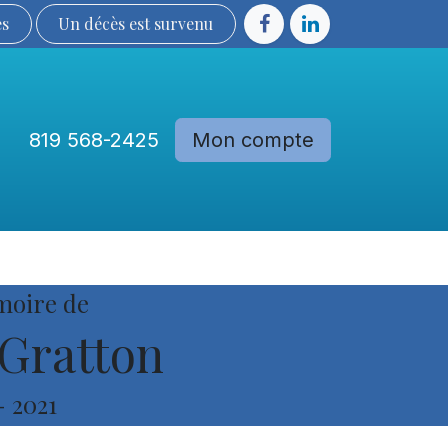
ès
Un décès est sur​​​​​​​​ve​nu​​​​​​​​​​
819 568-2425
Mon compte
Communautés
Devenir membre
moire de
Gratton
-
2021