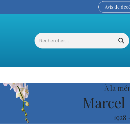
Avis de
déc
Services funéraires
La Coopérative
À la mé
Marcel 
1928