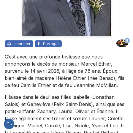
5
Imprimer
Partager
C’est avec une profonde tristesse que nous
annonçons le décès de monsieur Marcel Ethier,
survenu le 14 avril 2026, à l’âge de 78 ans. Époux
bien-aimé de madame Hélène Ethier (née Bénac), fils
de feu Camille Ethier et de feu Jeannine McMillan.
Il laisse dans le deuil ses filles Isabelle (Jonathan
Salois) et Geneviève (Félix Saint-Denis), ainsi que ses
petits-enfants Zachary, Laurie, Olivier et Étienne. Il
laisse également ses frères et sœurs Laurier, Colette,
Monique, Michel, Carole, Lise, Nicole, Yves et Luc. Il
fut précédé par ses frères Réjean, Paul et Richard.