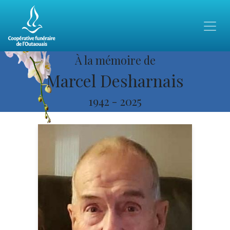
À la mémoire de
Marcel Desharnais
1942
-
2025