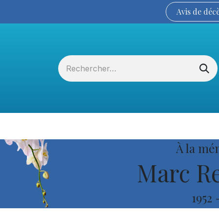
Avis de
déc
Services funéraires
La Coopérative
À la mé
Marc Re
1952