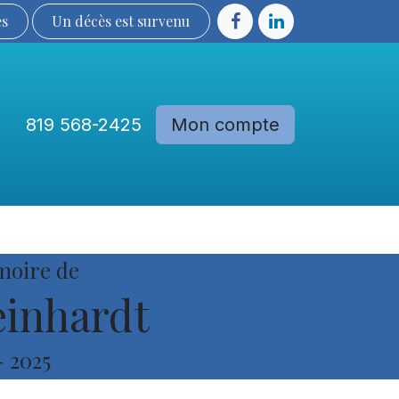
ès
Un décès est sur​​​​​​​​ve​nu​​​​​​​​​​
819 568-2425
Mon compte
Communautés
Devenir membre
moire de
inhardt
-
2025