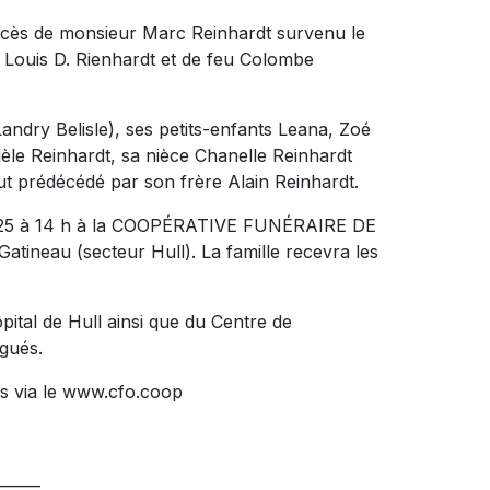
décès de monsieur Marc Reinhardt survenu le
feu Louis D. Rienhardt et de feu Colombe
 Landry Belisle), ses petits-enfants Leana, Zoé
Adèle Reinhardt, sa nièce Chanelle Reinhardt
 fut prédécédé par son frère Alain Reinhardt.
i 2025 à 14 h à la COOPÉRATIVE FUNÉRAIRE DE
tineau (secteur Hull). La famille recevra les
pital de Hull ainsi que du Centre de
gués.
s via le www.cfo.coop
______