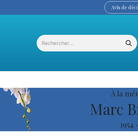
Avis de
déc
Services funéraires
La Coopérative
À la mé
Marc B
1954