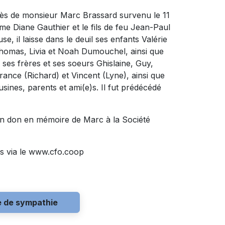
cès de monsieur Marc Brassard survenu le 11
dame Diane Gauthier et le fils de feu Jean-Paul
, il laisse dans le deuil ses enfants Valérie
Thomas, Livia et Noah Dumouchel, ainsi que
il ses frères et ses soeurs Ghislaine, Guy,
rance (Richard) et Vincent (Lyne), ainsi que
sines, parents et ami(e)s. Il fut prédécédé
un don en mémoire de Marc à la Société
s via le www.cfo.coop
e de sympathie