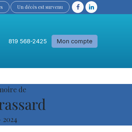
ès
Un décès est sur​​​​​​​​ve​nu​​​​​​​​​​
819 568-2425
Mon compte
Communautés
Devenir membre
moire de
rassard
-
2024