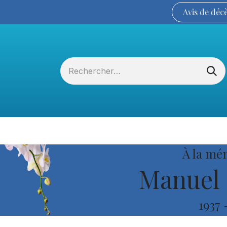
Avis de
déc
Services funéraires
La Coopérative
À la mé
Manuel 
1937