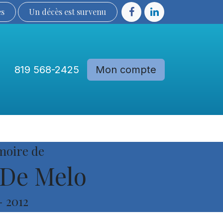
ès
Un décès est sur​​​​​​​​ve​nu​​​​​​​​​​
819 568-2425
Mon compte
Communautés
Devenir membre
moire de
De Melo
-
2012