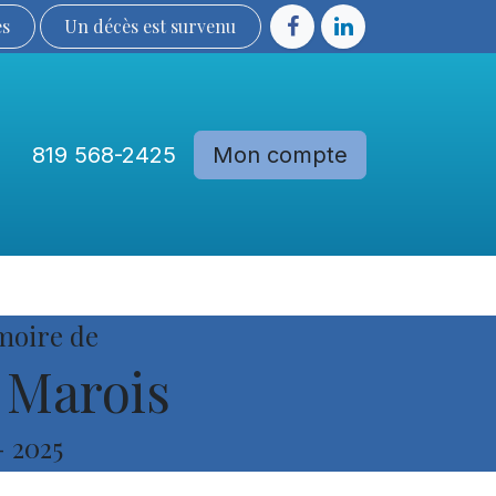
ès
Un décès est sur​​​​​​​​ve​nu​​​​​​​​​​
819 568-2425
Mon compte
Communautés
Devenir membre
moire de
Marois
-
2025