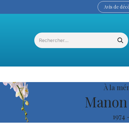
Avis de
déc
Services funéraires
La Coopérative
À la mé
Manon 
1974