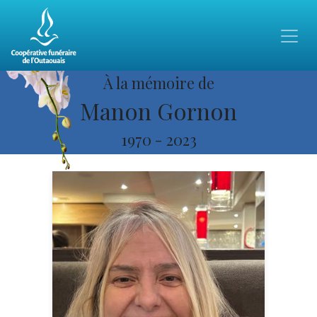
À la mémoire de
Manon Gornon
1970
-
2023