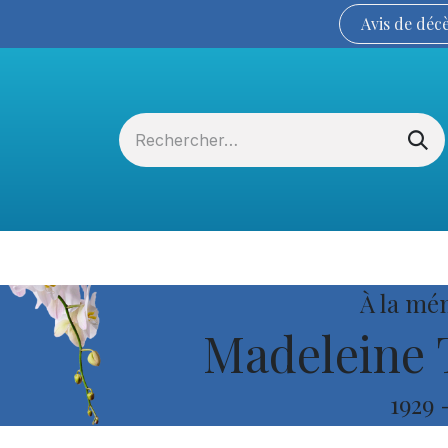
Avis de
déc
Services funéraires
La Coopérative
À la mé
Madeleine 
1929