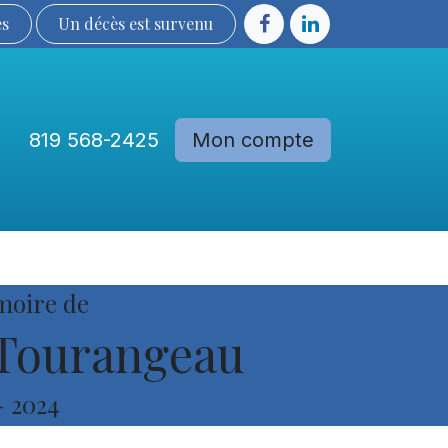
ès
Un décès est sur​​​​​​​​ve​nu​​​​​​​​​​
819 568-2425
Mon compte
Communautés
Devenir membre
moire de
Tourangeau
-
2024