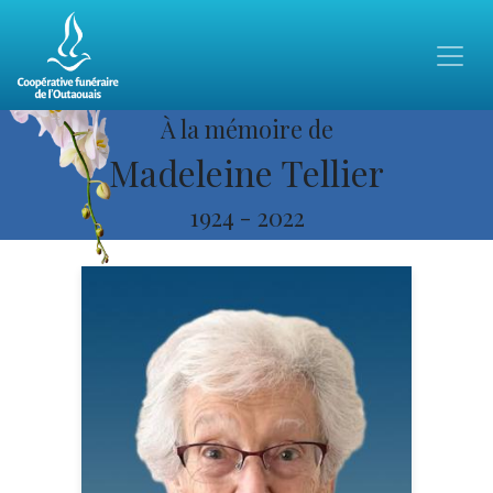
À la mémoire de
Madeleine Tellier
1924
-
2022