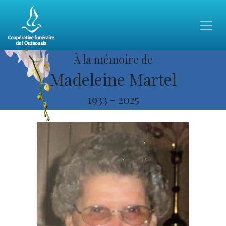
À la mémoire de
Madeleine Martel
1933
-
2025