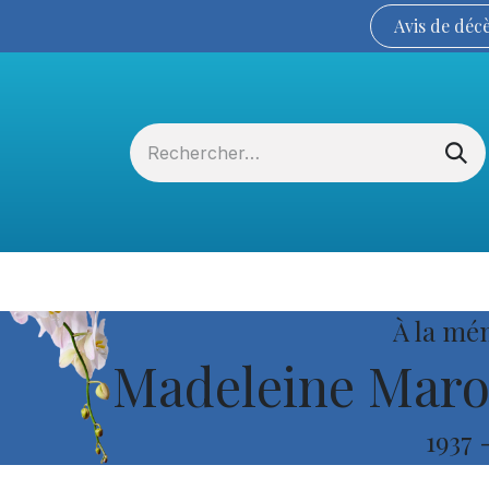
Avis de
déc
Services funéraires
La Coopérative
À la mé
Madeleine Maroi
1937