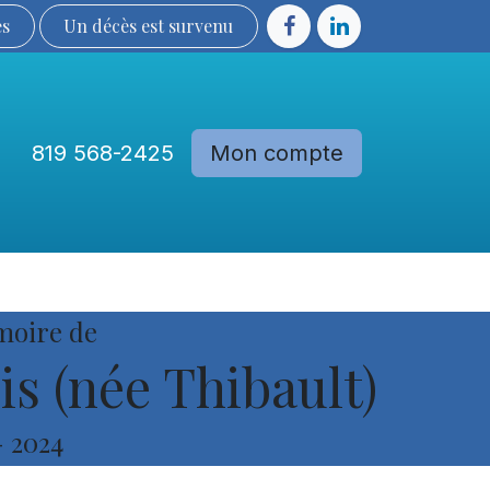
ès
Un décès est sur​​​​​​​​ve​nu​​​​​​​​​​
819 568-2425
Mon compte
Communautés
Devenir membre
moire de
s (née Thibault)
-
2024