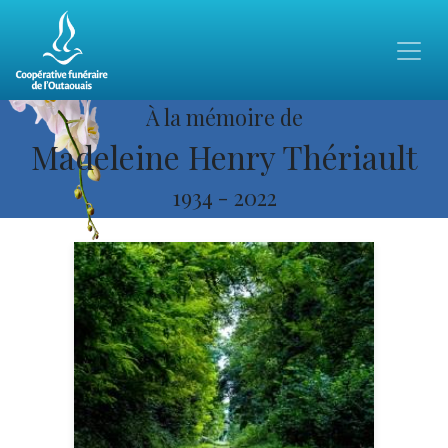
À la mémoire de
Madeleine Henry Thériault
1934
-
2022