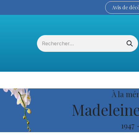
Avis de
déc
Services funéraires
La Coopérative
À la mé
Madelein
1947