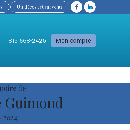
ès
Un décès est sur​​​​​​​​ve​nu​​​​​​​​​​
819 568-2425
Mon compte
Communautés
Devenir membre
moire de
e Guimond
-
2024