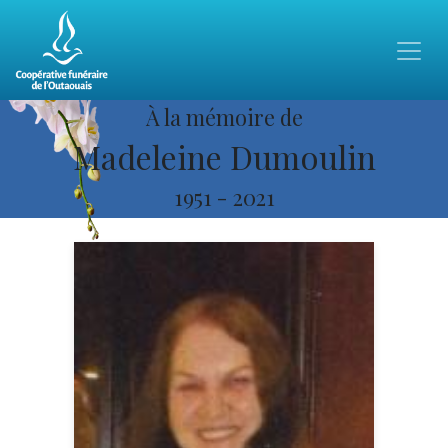
À la mémoire de
Madeleine Dumoulin
1951
-
2021