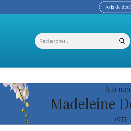
Avis de
déc
Services funéraires
La Coopérative
À la mé
Madeleine D
1955