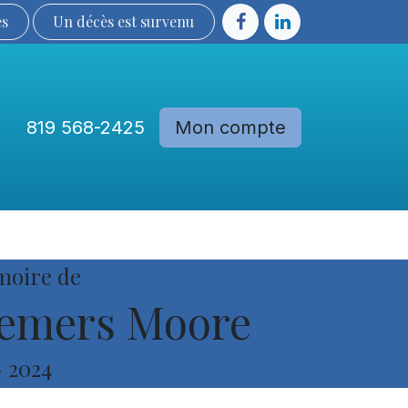
ès
Un décès est sur​​​​​​​​ve​nu​​​​​​​​​​
819 568-2425
Mon compte
Communautés
Devenir membre
moire de
emers Moore
-
2024