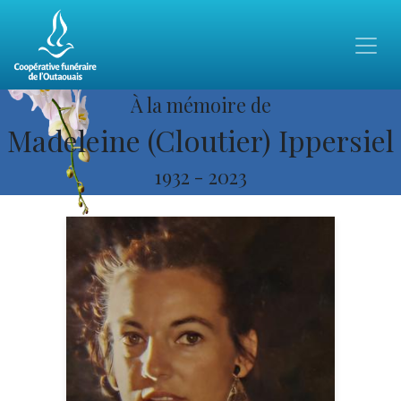
À la mémoire de
Madeleine (Cloutier) Ippersiel
1932
-
2023