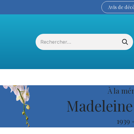
Avis de
déc
Services funéraires
La Coopérative
À la mé
Madeleine
1939