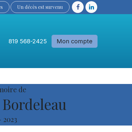
ès
Un décès est sur​​​​​​​​ve​nu​​​​​​​​​​
819 568-2425
Mon compte
Communautés
Devenir membre
moire de
 Bordeleau
-
2023