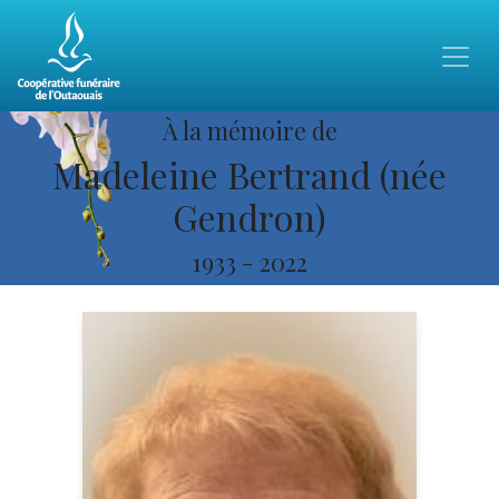
À la mémoire de
Madeleine Bertrand (née
Gendron)
1933
-
2022