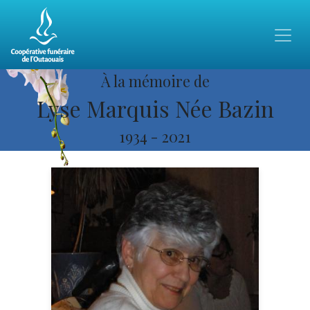
À la mémoire de
Lyse Marquis Née Bazin
1934
-
2021