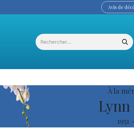
Avis de
déc
Services funéraires
La Coopérative
À la mé
Lynn 
1951