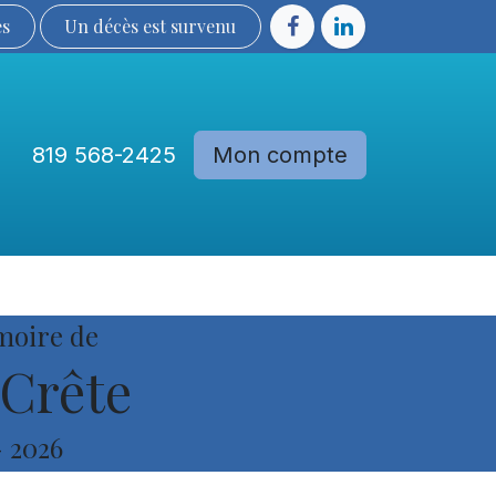
ès
Un décès est sur​​​​​​​​ve​nu​​​​​​​​​​
819 568-2425
Mon compte
Communautés
Devenir membre
moire de
Crête
-
2026