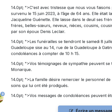
14.0pt; ">C'est avec tristesse que nous vous faiso
survenu le 15 juin 2023, à l’âge de 64 ans. Elle était 
Jacqueline Guénette. Elle laisse dans le deuil ses frè
frères, belles-sœurs, neveux, nièces, cousins, cousin
par son époux Denis Leclair.
14.0pt; ">Les funérailles se tiendront le samedi 8 juil
Guadeloupe sise au 14, rue de la Guadeloupe à Gatine
condoléances à compter de 10 h 15.
14.0pt; ">Vos témoignages de sympathie peuvent se t
Monarque.
14.0pt; ">La famille désire remercier le personnel 
soins qui lui ont été prodigués.
3
14.0pt; ">Vos messages de condoléances peuvent êtr
Écrire un messag