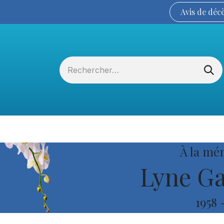
Avis de
déc
Services funéraires
La Coopérative
À la mé
Lyne Ga
1958