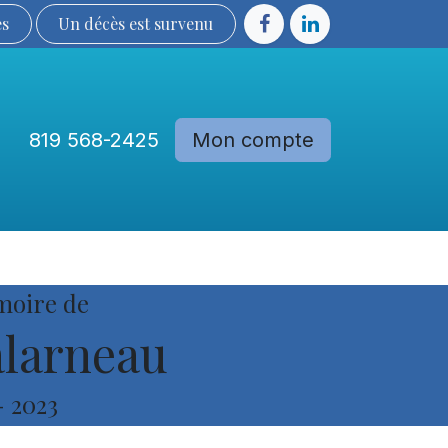
ès
Un décès est sur​​​​​​​​ve​nu​​​​​​​​​​
819 568-2425
Mon compte
Communautés
Devenir membre
moire de
larneau
-
2023