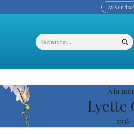
Avis de
déc
Services funéraires
La Coopérative
À la mé
Lyette 
1936