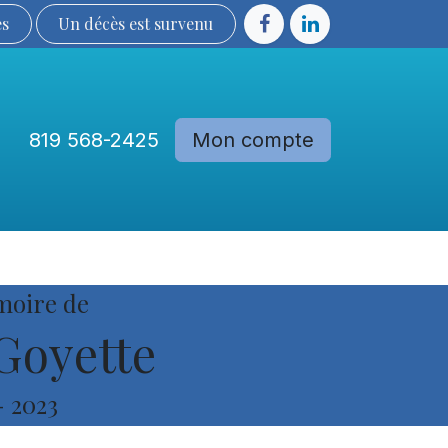
ès
Un décès est sur​​​​​​​​ve​nu​​​​​​​​​​
819 568-2425
Mon compte
Communautés
Devenir membre
moire de
Goyette
-
2023