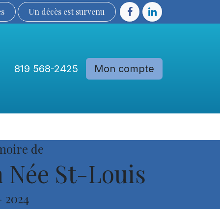
ès
Un décès est sur​​​​​​​​ve​nu​​​​​​​​​​
819 568-2425
Mon compte
Communautés
Devenir membre
moire de
n Née St-Louis
-
2024