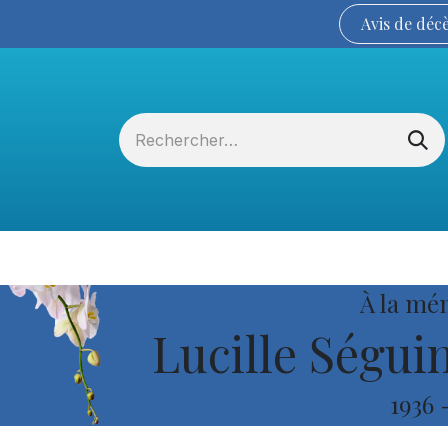
Avis de
déc
Services funéraires
La Coopérative
À la mé
Lucille Ségui
1936