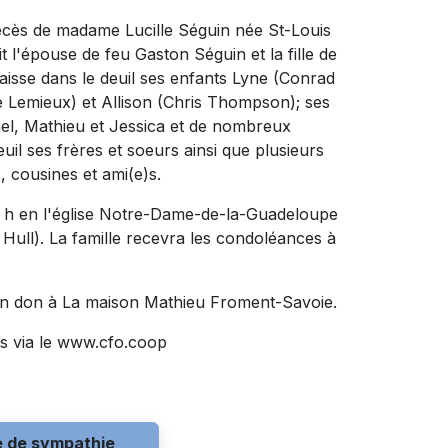
décès de madame Lucille Séguin née St-Louis
it l'épouse de feu Gaston Séguin et la fille de
aisse dans le deuil ses enfants Lyne (Conrad
 Lemieux) et Allison (Chris Thompson); ses
nel, Mathieu et Jessica et de nombreux
euil ses frères et soeurs ainsi que plusieurs
, cousines et ami(e)s.
 11 h en l'église Notre-Dame-de-la-Guadeloupe
 Hull). La famille recevra les condoléances à
un don à La maison Mathieu Froment-Savoie.
s via le www.cfo.coop
e de sympathie