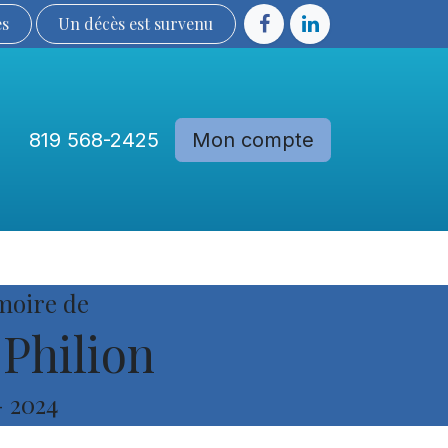
ès
Un décès est sur​​​​​​​​ve​nu​​​​​​​​​​
819 568-2425
Mon compte
Communautés
Devenir membre
moire de
 Philion
-
2024