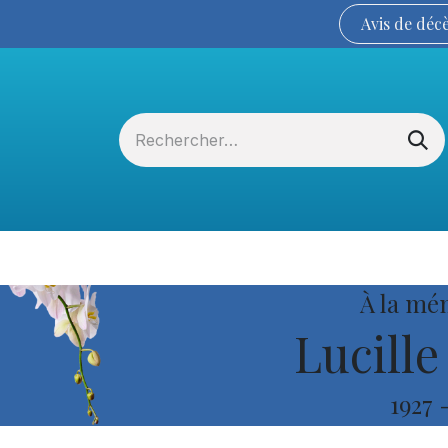
Avis de
déc
Services funéraires
La Coopérative
À la mé
Lucille
1927