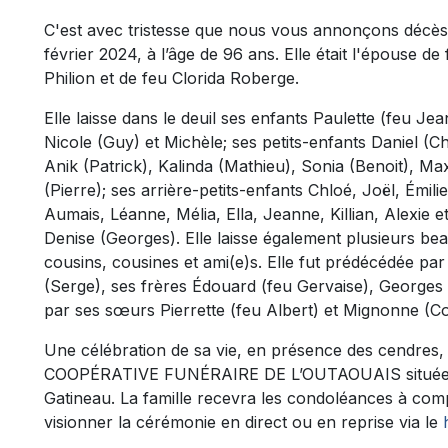
C'est avec tristesse que nous vous annonçons décès
février 2024, à l’âge de 96 ans. Elle était l'épouse de
Philion et de feu Clorida Roberge.
Elle laisse dans le deuil ses enfants Paulette (feu Je
Nicole (Guy) et Michèle; ses petits-enfants Daniel (
Anik (Patrick), Kalinda (Mathieu), Sonia (Benoit), Ma
(Pierre); ses arrière-petits-enfants Chloé, Joël, Émilie,
Aumais, Léanne, Mélia, Ella, Jeanne, Killian, Alexie 
Denise (Georges). Elle laisse également plusieurs be
cousins, cousines et ami(e)s. Elle fut prédécédée pa
(Serge), ses frères Édouard (feu Gervaise), Georges 
par ses sœurs Pierrette (feu Albert) et Mignonne (C
Une célébration de sa vie, en présence des cendres, 
COOPÉRATIVE FUNÉRAIRE DE L’OUTAOUAIS située au
Gatineau. La famille recevra les condoléances à comp
visionner la cérémonie en direct ou en reprise via le