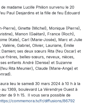
 de madame Lucille Philion survenu le 20
 feu Paul Desjardins et la fille de feu Édouard
an-Pierre), Ginette (Michel), Monique (Pierre),
Christine), Manon (Gaétan), France (Roch),
xime (Kate), Carl (Marie-Josée), Marc et Julie
 Valérie, Gabriel, Olivier, Lauriane, Émilie
et Damien; ses deux sœurs Rita (feu Oscar) et
aux-frères, belles-sœurs, neveux, nièces,
r ses enfants André (Denise) et Suzanne
(feu Rita Meunier), Claude (Marie-Ange) et
onrad).
aura lieu le samedi 30 mars 2024 à 10 h à la
 1369, boulevard La Vérendrye Ouest à
ter de 9 h 15. Il vous sera possible de
https://commemora.tv/fr/diffusions/86792