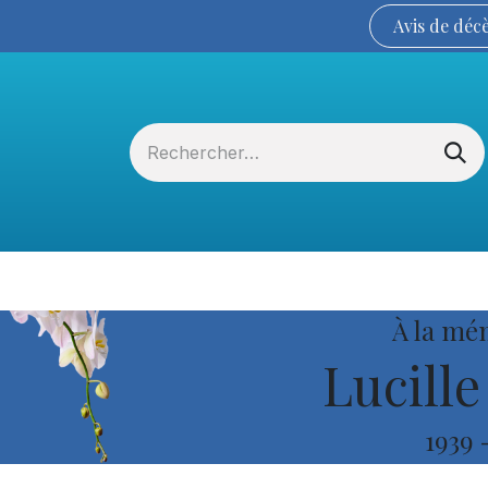
Avis de
déc
Services funéraires
La Coopérative
À la mé
Lucille
1939