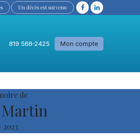
ès
Un décès est sur​​​​​​​​ve​nu​​​​​​​​​​
819 568-2425
Mon compte
Communautés
Devenir membre
moire de
 Martin
-
2023