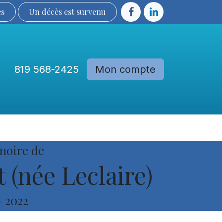
ès
Un décès est sur​​​​​​​​ve​nu​​​​​​​​​​
819 568-2425
Mon compte
Communautés
Devenir membre
moire de
 (née Leclaire)
-
2022