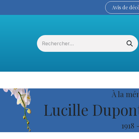
Avis de
déc
Services funéraires
La Coopérative
À la mé
Lucille Dupont
1918