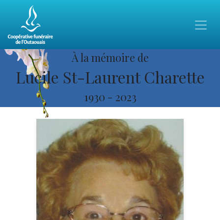
À la mémoire de
Lucile St-Laurent Charette
1930
-
2023