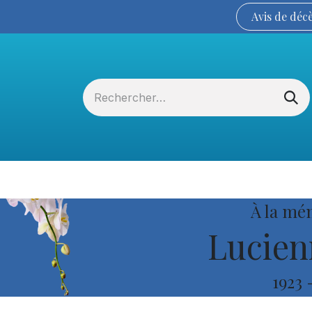
Avis de
déc
Services funéraires
La Coopérative
À la mé
Lucien
1923