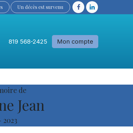
ès
Un décès est sur​​​​​​​​ve​nu​​​​​​​​​​
819 568-2425
Mon compte
Communautés
Devenir membre
moire de
ne Jean
-
2023