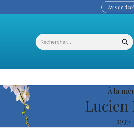
Avis de
déc
Services funéraires
La Coopérative
À la mé
Lucien
1939