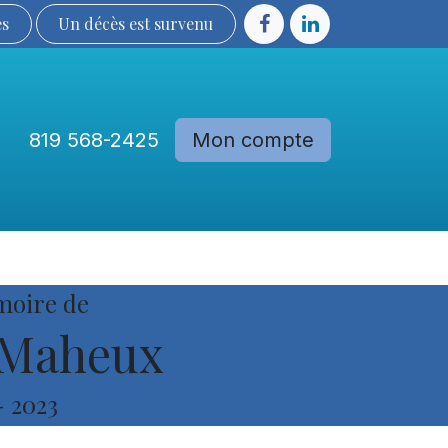
ès
Un décès est sur​​​​​​​​ve​nu​​​​​​​​​​
819 568-2425
Mon compte
Communautés
Devenir membre
moire de
 Maheux
-
2023