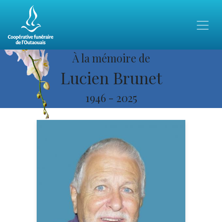
À la mémoire de
Lucien Brunet
1946
-
2025