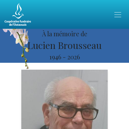
À la mémoire de
Lucien Brousseau
1946
-
2026