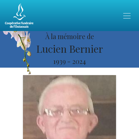
À la mémoire de
Lucien Bernier
1939
-
2024