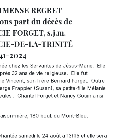
IMMENSE REGRET
rt du décès de
IE FORGET, s.j.m.
CIE-DE-LA-TRINITÉ
41-2024
trée chez les Servantes de Jésus-Marie. Elle
rès 32 ans de vie religieuse. Elle fut
ne Vincent, son frère Bernard Forget. Outre
 Serge Frappier (Susan), sa petite-fille Mélanie
lleules : Chantal Forget et Nancy Gouin ainsi
 Maison-mère, 180 boul. du Mont-Bleu,
chantée samedi le 24 août à 13h15 et elle sera