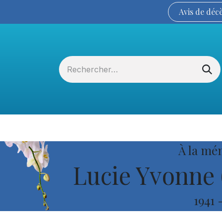
Avis de
déc
Services funéraires
La Coopérative
À la mé
Lucie Yvonne 
1941