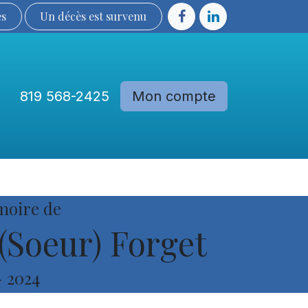
ès
Un décès est sur​​​​​​​​ve​nu​​​​​​​​​​
819 568-2425
Mon compte
Communautés
Devenir membre
moire de
(Soeur) Forget
-
2024