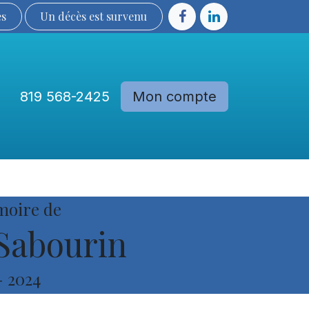
ès
Un décès est sur​​​​​​​​ve​nu​​​​​​​​​​
819 568-2425
Mon compte
Communautés
Devenir membre
moire de
Sabourin
-
2024