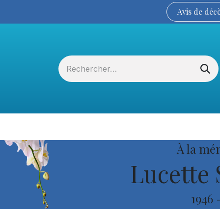
Avis de
déc
Services funéraires
La Coopérative
À la mé
Lucette 
1946