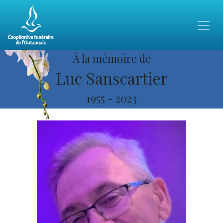
À la mémoire de
Luc Sanscartier
1955
-
2023