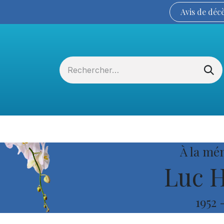
Avis de
déc
Services funéraires
La Coopérative
À la mé
Luc H
1952