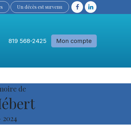
ès
Un décès est sur​​​​​​​​ve​nu​​​​​​​​​​
819 568-2425
Mon compte
Communautés
Devenir membre
moire de
ébert
-
2024